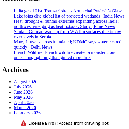
India gets 101st ‘Ramsar’ site as Arunachal Pradesh’s Glaw
Lake joins elite global list of protected wetlands | India News
Heat, drought & rainfall extremes expanding across India;
northwest emerging as heat hotspot: Study | Pune News
Sunken German warship from WWII resurfaces due to low
river levels in Serbia
Many Lutyens’ areas inundated; NDMC says water cleared
quickly | Delhi News
French Wildfire: French wildfire created a monster cloud,
unleashing lightning that ignited more fires
Archives
August 2026
July 2026
June 2026
May 2026
April 2026
March 2026
February 2026