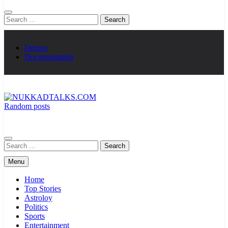
Search
for:
Demos
Documentation
Random posts
NUKKADTALKS.COM
Galiyon Ki Awaaz Sansad Tak
Search
for:
Menu
Home
Top Stories
Astroloy
Politics
Sports
Entertainment