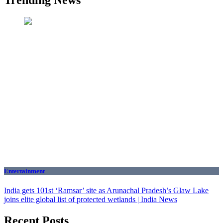
Trending News
Entertainment
India gets 101st ‘Ramsar’ site as Arunachal Pradesh’s Glaw Lake
joins elite global list of protected wetlands | India News
Recent Posts