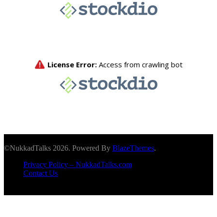
©NukkadTalks 2026. Powered By
BlazeThemes
.
Privacy Policy – NukkadTalks.com
Contact Us