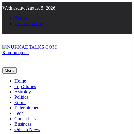
Skip
Wednesday, August 5, 2026
to
content
Demos
Documentation
Random posts
NUKKADTALKS.COM
Galiyon Ki Awaaz Sansad Tak
Menu
Home
Top Stories
Astroloy
Politics
Sports
Entertainment
Tech
Contact Us
Business
Odisha News