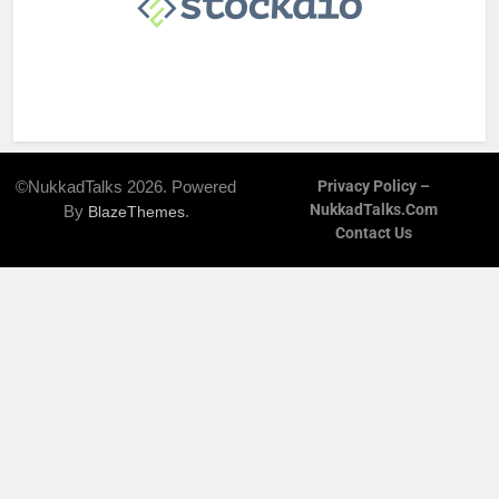
©NukkadTalks 2026. Powered
Privacy Policy –
NukkadTalks.com
By
.
BlazeThemes
Contact Us