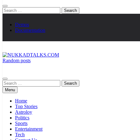
Search
for:
Demos
Documentation
Random posts
NUKKADTALKS.COM
Galiyon Ki Awaaz Sansad Tak
Search
for:
Menu
Home
Top Stories
Astroloy
Politics
Sports
Entertainment
Tech