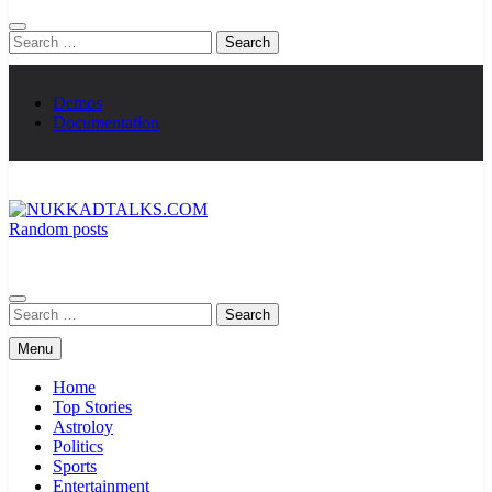
Search
for:
Demos
Documentation
Random posts
NUKKADTALKS.COM
Galiyon Ki Awaaz Sansad Tak
Search
for:
Menu
Home
Top Stories
Astroloy
Politics
Sports
Entertainment