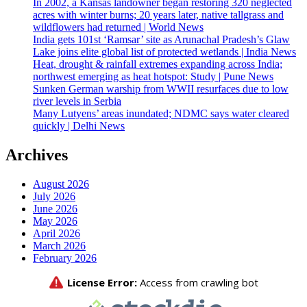
In 2002, a Kansas landowner began restoring 320 neglected
acres with winter burns; 20 years later, native tallgrass and
wildflowers had returned | World News
India gets 101st ‘Ramsar’ site as Arunachal Pradesh’s Glaw
Lake joins elite global list of protected wetlands | India News
Heat, drought & rainfall extremes expanding across India;
northwest emerging as heat hotspot: Study | Pune News
Sunken German warship from WWII resurfaces due to low
river levels in Serbia
Many Lutyens’ areas inundated; NDMC says water cleared
quickly | Delhi News
Archives
August 2026
July 2026
June 2026
May 2026
April 2026
March 2026
February 2026