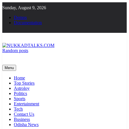
Skip
Sunday, August 9, 2026
to
content
Demos
Documentation
Random posts
NUKKADTALKS.COM
Galiyon Ki Awaaz Sansad Tak
Menu
Home
Top Stories
Astroloy
Politics
Sports
Entertainment
Tech
Contact Us
Business
Odisha News