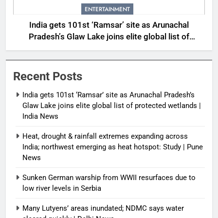
ENTERTAINMENT
India gets 101st ‘Ramsar’ site as Arunachal
Pradesh’s Glaw Lake joins elite global list of
protected wetlands | India News
Recent Posts
India gets 101st ‘Ramsar’ site as Arunachal Pradesh’s
Glaw Lake joins elite global list of protected wetlands |
India News
Heat, drought & rainfall extremes expanding across
India; northwest emerging as heat hotspot: Study | Pune
News
Sunken German warship from WWII resurfaces due to
low river levels in Serbia
Many Lutyens’ areas inundated; NDMC says water