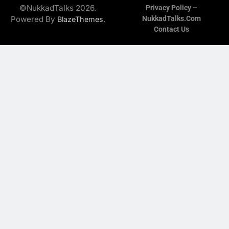
©NukkadTalks 2026.
Privacy Policy –
Powered By
.
NukkadTalks.com
BlazeThemes
Contact Us