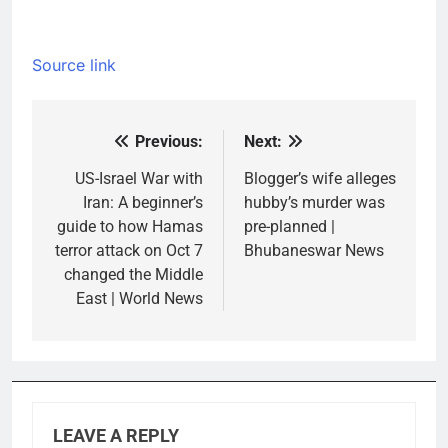
Source link
Previous:
Next:
Post
navigation
US-Israel War with
Blogger’s wife alleges
Iran: A beginner’s
hubby’s murder was
guide to how Hamas
pre-planned |
terror attack on Oct 7
Bhubaneswar News
changed the Middle
East | World News
LEAVE A REPLY