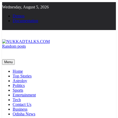
Skip
Wednesday, August 5, 2026
to
content
Demos
Documentation
Random posts
NUKKADTALKS.COM
Galiyon Ki Awaaz Sansad Tak
Menu
Home
Top Stories
Astroloy
Politics
Sports
Entertainment
Tech
Contact Us
Business
Odisha News