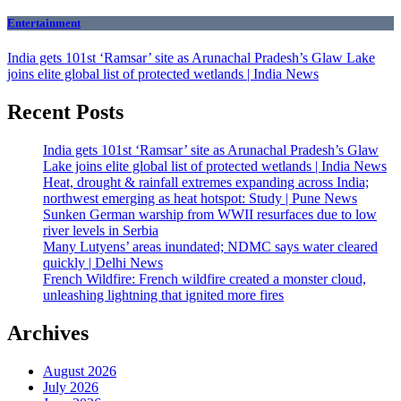
Entertainment
India gets 101st ‘Ramsar’ site as Arunachal Pradesh’s Glaw Lake
joins elite global list of protected wetlands | India News
Recent Posts
India gets 101st ‘Ramsar’ site as Arunachal Pradesh’s Glaw
Lake joins elite global list of protected wetlands | India News
Heat, drought & rainfall extremes expanding across India;
northwest emerging as heat hotspot: Study | Pune News
Sunken German warship from WWII resurfaces due to low
river levels in Serbia
Many Lutyens’ areas inundated; NDMC says water cleared
quickly | Delhi News
French Wildfire: French wildfire created a monster cloud,
unleashing lightning that ignited more fires
Archives
August 2026
July 2026