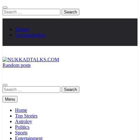
Search
for:
Demos
Documentation
Random posts
NUKKADTALKS.COM
Galiyon Ki Awaaz Sansad Tak
Search
for:
Menu
Home
Top Stories
Astroloy
Politics
Sports
Entertainment