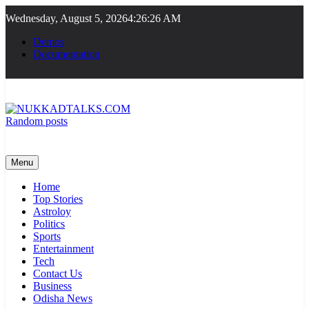
Skip
Wednesday, August 5, 2026
4:26:26 AM
to
content
Demos
Documentation
Random posts
NUKKADTALKS.COM
Galiyon Ki Awaaz Sansad Tak
Menu
Home
Top Stories
Astroloy
Politics
Sports
Entertainment
Tech
Contact Us
Business
Odisha News