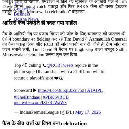
जमकर चर्चा हो रही है. धर्मशाला में खेले गए मुकाबले के आखिरी पल में Tim
Tech
David ने winning catch पकड़ा और फिर PBKS फैंस की तरफ देखकर
Contact Us
मशहूर “Sidhu Moosewala celebration” दोहराया.
Business
Odisha News
आखिरी कैच पकड़ते ही बदल गया माहौल
मैच के आखिरी गेंद पर पंजाब किंग्स को जीत के लिए चमत्कार की जरूरत थी.
ऐसे में boundary पर fielding कर रहे Tim David ने Azmatullah Omarzai
का कैच पकड़ लिया और RCB की जीत पक्की कर दी. जैसे ही टीम जीत का
जश्न मनाने लगी, Tim David ने मैदान पर thigh-slap वाला मशहूर Sidhu
Moosewala celebration करना शुरू कर दिया.
Top 4⃣ calling 📞
@RCBTweets
rejoice in the
picturesque Dharamshala with a 2⃣3⃣-run win to
secure a playoffs spot ❤️👏
Scorecard ▶️
https://t.co/3u5qL0Zn75
#TATAIPL
|
#KhelBindaas
|
#PBKSvRCB
pic.twitter.com/IZl781WaWx
— IndianPremierLeague (@IPL)
May 17, 2026
फैंस के बीच चर्चा का विषय बना celebration