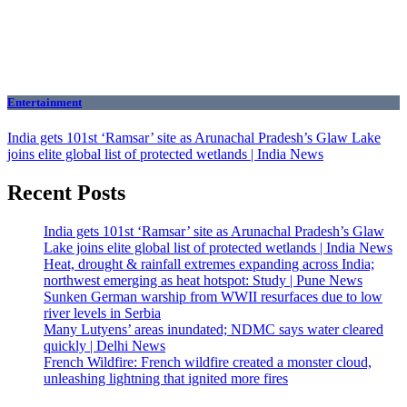
Entertainment
India gets 101st ‘Ramsar’ site as Arunachal Pradesh’s Glaw Lake
joins elite global list of protected wetlands | India News
Recent Posts
India gets 101st ‘Ramsar’ site as Arunachal Pradesh’s Glaw
Lake joins elite global list of protected wetlands | India News
Heat, drought & rainfall extremes expanding across India;
northwest emerging as heat hotspot: Study | Pune News
Sunken German warship from WWII resurfaces due to low
river levels in Serbia
Many Lutyens’ areas inundated; NDMC says water cleared
quickly | Delhi News
French Wildfire: French wildfire created a monster cloud,
unleashing lightning that ignited more fires