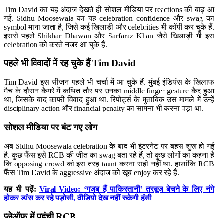
Tim David का यह अंदाज देखते ही सोशल मीडिया पर reactions की बाढ़ आ
गई. Sidhu Moosewala का यह celebration confidence और swag का
symbol माना जाता है, जिसे कई खिलाड़ी और celebrities भी कॉपी कर चुके हैं.
इससे पहले Shikhar Dhawan और Sarfaraz Khan जैसे खिलाड़ी भी इस
celebration को करते नजर आ चुके हैं.
पहले भी विवादों में रह चुके हैं Tim David
Tim David इस सीजन पहले भी चर्चा में आ चुके हैं. मुंबई इंडियंस के खिलाफ
मैच के दौरान कैमरे में कथित तौर पर उनका middle finger gesture कैद हुआ
था, जिसके बाद काफी विवाद हुआ था. रिपोर्ट्स के मुताबिक उस मामले में उन्हें
disciplinary action और financial penalty का सामना भी करना पड़ा था.
सोशल मीडिया पर बंट गए लोग
अब Sidhu Moosewala celebration के बाद भी इंटरनेट पर बहस शुरू हो गई
है. कुछ फैंस इसे RCB की जीत का swag बता रहे हैं, तो कुछ लोगों का कहना है
कि opposing crowd को इस तरह taunt करना सही नहीं था. हालांकि RCB
फैंस Tim David के aggressive अंदाज को खूब enjoy कर रहे हैं.
यह भी पढ़ें:
Viral Video: ‘गजब हैं पाकिस्तानी’ तरबूज बेचने के लिए नंगे
होकर डांस कर रहे पड़ोसी, वीडियो देख नहीं रुकेगी हंसी
प्लेऑफ में पहुंची RCB