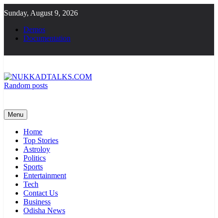
Skip
Sunday, August 9, 2026
to
content
Demos
Documentation
Random posts
NUKKADTALKS.COM
Galiyon Ki Awaaz Sansad Tak
Menu
Home
Top Stories
Astroloy
Politics
Sports
Entertainment
Tech
Contact Us
Business
Odisha News