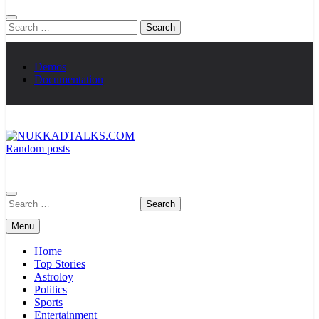
Search
for:
Demos
Documentation
Random posts
NUKKADTALKS.COM
Galiyon Ki Awaaz Sansad Tak
Search
for:
Menu
Home
Top Stories
Astroloy
Politics
Sports
Entertainment