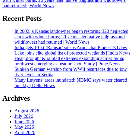
with winter burns; 20 years later, native tallgrass and wildflowers
had returned | World News
Recent Posts
In 2002, a Kansas landowner began restoring 320 neglected
acres with winter burns; 20 years later, native tallgrass and
wildflowers had returned | World News
India gets 101st ‘Ramsar’ site as Arunachal Pradesh’s Glaw
Lake joins elite global list of protected wetlands | India News
Heat, drought & rainfall extremes expanding across India;
northwest emerging as heat hotspot: Study | Pune News
Sunken German warship from WWII resurfaces due to low
river levels in Serbia
Many Lutyens’ areas inundated; NDMC says water cleared
quickly | Delhi News
Archives
August 2026
July 2026
June 2026
May 2026
April 2026