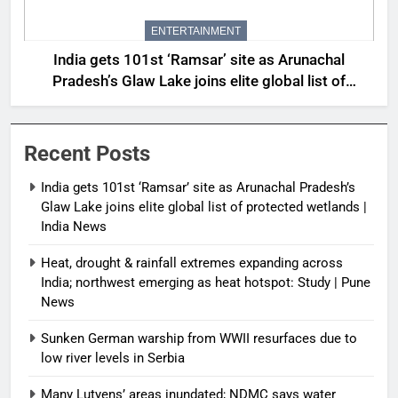
ENTERTAINMENT
India gets 101st ‘Ramsar’ site as Arunachal
Pradesh’s Glaw Lake joins elite global list of
protected wetlands | India News
Recent Posts
India gets 101st ‘Ramsar’ site as Arunachal Pradesh’s
Glaw Lake joins elite global list of protected wetlands |
India News
Heat, drought & rainfall extremes expanding across
India; northwest emerging as heat hotspot: Study | Pune
News
Sunken German warship from WWII resurfaces due to
low river levels in Serbia
Many Lutyens’ areas inundated; NDMC says water