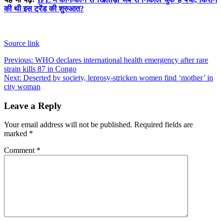
की थी इस ट्रेंड की शुरुआत?
Source link
Post
Previous:
WHO declares international health emergency after rare
strain kills 87 in Congo
navigation
Next:
Deserted by society, leprosy-stricken women find ‘mother’ in
city woman
Leave a Reply
Your email address will not be published.
Required fields are
marked
*
Comment
*