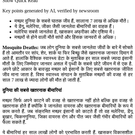
Show Quick Read
Key points generated by AI, verified by newsroom
मच्छर दुनिया के सबसे घातक जीव हैं, सालाना 7 लाख से अधिक मौतें।
ये डेंगू, मलेरिया, जीका जैसी जानलेवा बीमारियों का वाहक हैं।
मलेरिया सबसे जानलेवा है, खासकर अफ्रीका और एशिया में।
मच्छरों से होने वाली मौतें सांपों और हिंसक जानवरों से अधिक।
Mosquito Deaths:
जब लोग दुनिया के सबसे जानलेवा जीवों के बारे में सोचते
हैं तो आमतौर पर सांप, शेर, शार्क या फिर बिच्छू जैसे खतरनाक जानवर दिमाग में
आते हैं. हालांकि वैश्विक स्वास्थ्य डेटा के मुताबिक हर साल सबसे ज्यादा इंसानी
मौतों के लिए जिम्मेदार जानवर असल में पृथ्वी के सबसे छोटे जीवन में से एक है.
अपने छोटे आकार के बावजूद मच्छर को इंसानों के लिए सबसे खतरनाक जीवित
जीव माना जाता है. विश्व स्वास्थ्य संगठन के मुताबिक मच्छरों की वजह से हर
साल 7 लाख से ज्यादा लोगों की मौत हो जाती है.
दुनिया की सबसे खतरनाक बीमारियां
मच्छर सिर्फ अपने काटने की वजह से खतरनाक नहीं होते बल्कि इस वजह से
खतरनाक होते हैं क्योंकि वे जानलेवा वायरस और खतरनाक बीमारियों के रूप में
काम करते हैं. जब संक्रमित मच्छर इंसानों को काटते हैं तो वह मलेरिया, डेंगू
बुखार, चिकनगुनिया, जिका वायरस रोग और पीत ज्वर जैसी गंभीर बीमारियों को
फैला सकते हैं.
ये बीमारियां हर साल लाखों लोगों को प्रभावित करती हैं. खासकर विकासशील