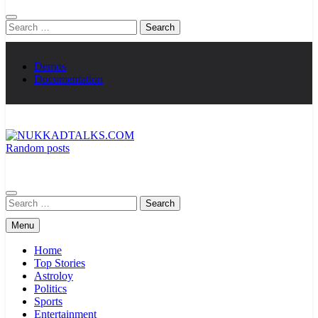
Search
for:
Demos
Documentation
Random posts
NUKKADTALKS.COM
Galiyon Ki Awaaz Sansad Tak
Search
for:
Menu
Home
Top Stories
Astroloy
Politics
Sports
Entertainment