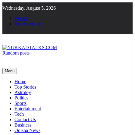
Skip
Wednesday, August 5, 2026
to
content
Demos
Documentation
Random posts
NUKKADTALKS.COM
Galiyon Ki Awaaz Sansad Tak
Menu
Home
Top Stories
Astroloy
Politics
Sports
Entertainment
Tech
Contact Us
Business
Odisha News