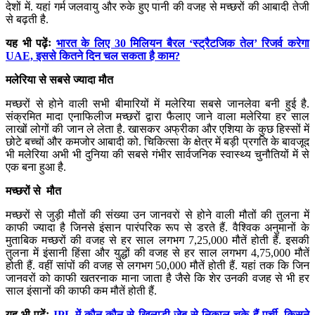
देशों में. यहां गर्म जलवायु और रुके हुए पानी की वजह से मच्छरों की आबादी तेजी
से बढ़ती है.
यह भी पढ़ेंः
भारत के लिए 30 मिलियन बैरल ‘स्ट्रैटजिक तेल’ रिजर्व करेगा
UAE, इससे कितने दिन चल सकता है काम?
मलेरिया से सबसे ज्यादा मौत
मच्छरों से होने वाली सभी बीमारियों में मलेरिया सबसे जानलेवा बनी हुई है.
संक्रमित मादा एनाफिलीज मच्छरों द्वारा फैलाए जाने वाला मलेरिया हर साल
लाखों लोगों की जान ले लेता है. खासकर अफ्रीका और एशिया के कुछ हिस्सों में
छोटे बच्चों और कमजोर आबादी को. चिकित्सा के क्षेत्र में बड़ी प्रगति के बावजूद
भी मलेरिया अभी भी दुनिया की सबसे गंभीर सार्वजनिक स्वास्थ्य चुनौतियों में से
एक बना हुआ है.
मच्छरों से मौत
मच्छरों से जुड़ी मौतों की संख्या उन जानवरों से होने वाली मौतों की तुलना में
काफी ज्यादा है जिनसे इंसान पारंपरिक रूप से डरते हैं. वैश्विक अनुमानों के
मुताबिक मच्छरों की वजह से हर साल लगभग 7,25,000 मौतें होती हैं. इसकी
तुलना में इंसानी हिंसा और युद्धों की वजह से हर साल लगभग 4,75,000 मौतें
होती हैं. वहीं सांपों की वजह से लगभग 50,000 मौतें होती हैं. यहां तक कि जिन
जानवरों को काफी खतरनाक माना जाता है जैसे कि शेर उनकी वजह से भी हर
साल इंसानों की काफी कम मौतें होती हैं.
यह भी पढ़ेंः
IPL में कौन-कौन से खिलाड़ी जेब से निकाल चुके हैं पर्ची, किसने