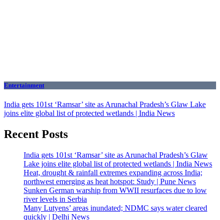
Entertainment
India gets 101st ‘Ramsar’ site as Arunachal Pradesh’s Glaw Lake
joins elite global list of protected wetlands | India News
Recent Posts
India gets 101st ‘Ramsar’ site as Arunachal Pradesh’s Glaw
Lake joins elite global list of protected wetlands | India News
Heat, drought & rainfall extremes expanding across India;
northwest emerging as heat hotspot: Study | Pune News
Sunken German warship from WWII resurfaces due to low
river levels in Serbia
Many Lutyens’ areas inundated; NDMC says water cleared
quickly | Delhi News