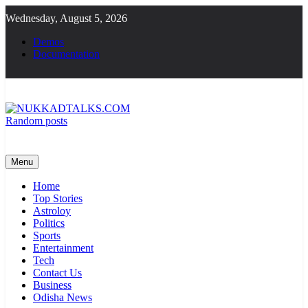
Skip
Wednesday, August 5, 2026
to
content
Demos
Documentation
Random posts
NUKKADTALKS.COM
Galiyon Ki Awaaz Sansad Tak
Menu
Home
Top Stories
Astroloy
Politics
Sports
Entertainment
Tech
Contact Us
Business
Odisha News