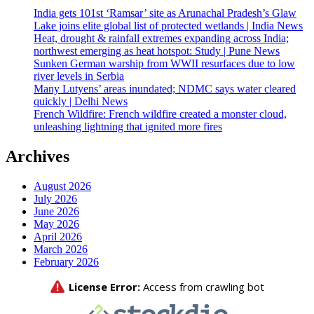
India gets 101st ‘Ramsar’ site as Arunachal Pradesh’s Glaw
Lake joins elite global list of protected wetlands | India News
Heat, drought & rainfall extremes expanding across India;
northwest emerging as heat hotspot: Study | Pune News
Sunken German warship from WWII resurfaces due to low
river levels in Serbia
Many Lutyens’ areas inundated; NDMC says water cleared
quickly | Delhi News
French Wildfire: French wildfire created a monster cloud,
unleashing lightning that ignited more fires
Archives
August 2026
July 2026
June 2026
May 2026
April 2026
March 2026
February 2026