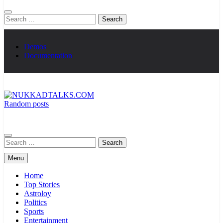
Search
for:
Demos
Documentation
Random posts
NUKKADTALKS.COM
Galiyon Ki Awaaz Sansad Tak
Search
for:
Menu
Home
Top Stories
Astroloy
Politics
Sports
Entertainment