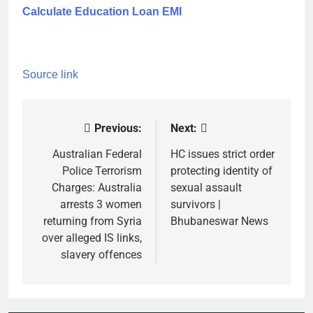
Calculate Education Loan EMI
Source link
Previous:
Next:
Post
navigation
Australian Federal
HC issues strict order
Police Terrorism
protecting identity of
Charges: Australia
sexual assault
arrests 3 women
survivors |
returning from Syria
Bhubaneswar News
over alleged IS links,
slavery offences