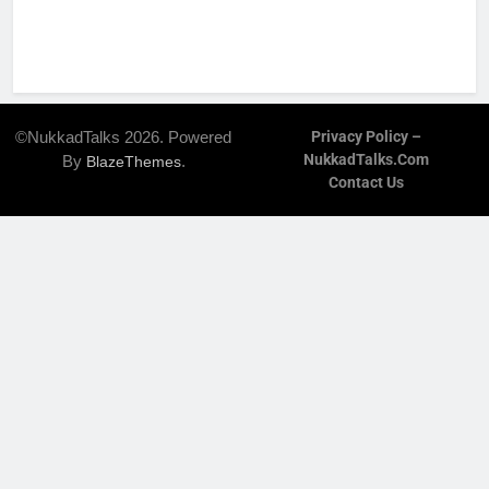
©NukkadTalks 2026. Powered
Privacy Policy –
NukkadTalks.com
By
.
BlazeThemes
Contact Us