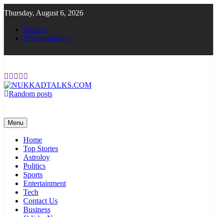
Skip
Thursday, August 6, 2026
to
content
Demos
Documentation
Random posts
NUKKADTALKS.COM
Galiyon Ki Awaaz Sansad Tak
Menu
Home
Top Stories
Astroloy
Politics
Sports
Entertainment
Tech
Contact Us
Business