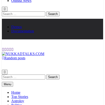
Odisha News
Search
for:
Demos
Documentation
Random posts
NUKKADTALKS.COM
Galiyon Ki Awaaz Sansad Tak
Search
for:
Menu
Home
Top Stories
Astroloy