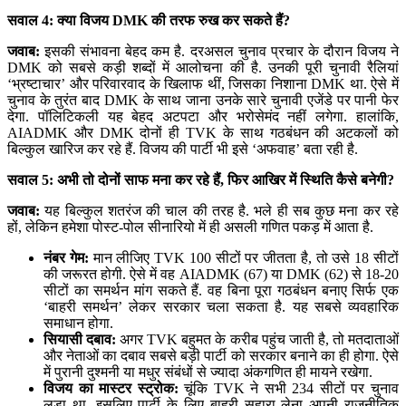
सवाल 4: क्या विजय DMK की तरफ रुख कर सकते हैं?
जवाब:
इसकी संभावना बेहद कम है. दरअसल चुनाव प्रचार के दौरान विजय ने
DMK को सबसे कड़ी शब्दों में आलोचना की है. उनकी पूरी चुनावी रैलियां
‘भ्रष्टाचार’ और परिवारवाद के खिलाफ थीं, जिसका निशाना DMK था. ऐसे में
चुनाव के तुरंत बाद DMK के साथ जाना उनके सारे चुनावी एजेंडे पर पानी फेर
देगा. पॉलिटिकली यह बेहद अटपटा और भरोसेमंद नहीं लगेगा. हालांकि,
AIADMK और DMK दोनों ही TVK के साथ गठबंधन की अटकलों को
बिल्कुल खारिज कर रहे हैं. विजय की पार्टी भी इसे ‘अफवाह’ बता रही है.
सवाल 5: अभी तो दोनों साफ मना कर रहे हैं, फिर आखिर में स्थिति कैसे बनेगी?
जवाब:
यह बिल्कुल शतरंज की चाल की तरह है. भले ही सब कुछ मना कर रहे
हों, लेकिन हमेशा पोस्ट-पोल सीनारियो में ही असली गणित पकड़ में आता है.
नंबर गेम:
मान लीजिए TVK 100 सीटों पर जीतता है, तो उसे 18 सीटों
की जरूरत होगी. ऐसे में वह AIADMK (67) या DMK (62) से 18-20
सीटों का समर्थन मांग सकते हैं. वह बिना पूरा गठबंधन बनाए सिर्फ एक
‘बाहरी समर्थन’ लेकर सरकार चला सकता है. यह सबसे व्यवहारिक
समाधान होगा.
सियासी दबाव:
अगर TVK बहुमत के करीब पहुंच जाती है, तो मतदाताओं
और नेताओं का दबाव सबसे बड़ी पार्टी को सरकार बनाने का ही होगा. ऐसे
में पुरानी दुश्मनी या मधुर संबंधों से ज्यादा अंकगणित ही मायने रखेगा.
विजय का मास्टर स्ट्रोक:
चूंकि TVK ने सभी 234 सीटों पर चुनाव
लड़ा था, इसलिए पार्टी के लिए बाहरी सहारा लेना अपनी राजनीतिक