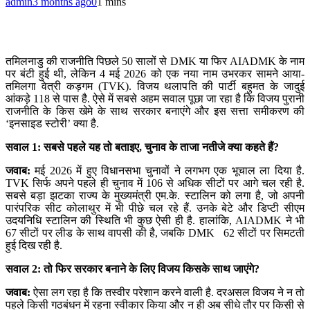
admin
3 months ago
0
1 mins
तमिलनाडु की राजनीति पिछले 50 सालों से DMK या फिर AIADMK के नाम
पर बंटी हुई थी, लेकिन 4 मई 2026 को एक नया नाम उभरकर सामने आया-
तमिलगा वेत्री कड़गम (TVK). विजय थलापति की पार्टी बहुमत के जादुई
आंकड़े 118 से पास है. ऐसे में सबसे अहम सवाल पूछा जा रहा है कि विजय पुरानी
राजनीति के किस खेमे के साथ सरकार बनाएंगे और इस सत्ता समीकरण की
‘इनसाइड स्टोरी’ क्या है.
सवाल 1: सबसे पहले यह तो बताइए, चुनाव के ताजा नतीजे क्या कहते हैं?
जवाब:
मई 2026 में हुए विधानसभा चुनावों ने लगभग एक भूचाल ला दिया है.
TVK सिर्फ अपने पहले ही चुनाव में 106 से अधिक सीटों पर आगे चल रही है.
सबसे बड़ा झटका राज्य के मुख्यमंत्री एम.के. स्टालिन को लगा है, जो अपनी
पारंपरिक सीट कोलाथुर में भी पीछे चल रहे हैं. उनके बेटे और डिप्टी सीएम
उदयनिधि स्टालिन की स्थिति भी कुछ ऐसी ही है. हालांकि, AIADMK ने भी
67 सीटों पर लीड के साथ वापसी की है, जबकि DMK 62 सीटों पर सिमटती
हुई दिख रही है.
सवाल 2: तो फिर सरकार बनाने के लिए विजय किसके साथ जाएंगे?
जवाब:
ऐसा लग रहा है कि तस्वीर परेशान करने वाली है. दरअसल विजय ने न तो
पहले किसी गठबंधन में रहना स्वीकार किया और न ही अब सीधे तौर पर किसी से