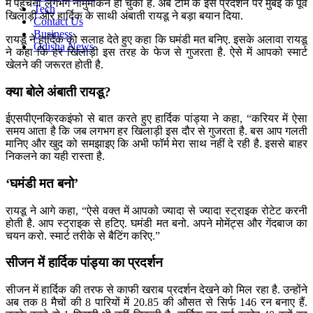
में पहुंचना लगभग नामुमकिन हो चुका है. अब टीम के इस प्रदर्शन पर मुंबई के पूर्व
Tech
खिलाड़ी और हार्दिक के साथी अंबाती रायडू ने बड़ा बयान दिया.
Contact Us
Business
रायडू ने हार्दिक को सलाह देते हुए कहा कि घमंडी मत बनिए. इसके अलावा रायडू
Odisha News
ने कहा कि हर खिलाड़ी इस तरह के फेज से गुजरता है. ऐसे में आपको स्मार्ट
खेलने की जरूरत होती है.
क्या बोले अंबाती रायडू?
ईएसपीएनक्रिकइंफो से बात करते हुए हार्दिक पांड्या ने कहा, “करियर में ऐसा
समय आता है कि जब लगभग हर खिलाड़ी इस दौर से गुजरता है. बस आप गलती
मानिए और खुद को समझाइए कि अभी फॉर्म मेरा साथ नहीं दे रही है. इससे बाहर
निकलने का यही रास्ता है.
‘घमंडी मत बनो’
रायडू ने आगे कहा, “ऐसे वक्त में आपको ज्यादा से ज्यादा स्ट्राइक रोटेट करनी
होती है. आप स्ट्राइक से हटिए. घमंडी मत बनो. अपने मोमेंट्स और गेंदबाज का
चयन करो. स्मार्ट तरीके से बैटिंग करिए.”
सीजन में हार्दिक पांड्या का प्रदर्शन
सीजन में हार्दिक की तरफ से काफी खराब प्रदर्शन देखने को मिल रहा है. उन्होंने
अब तक 8 मैचों की 8 पारियों में 20.85 की औसत से सिर्फ 146 रन बनाए हैं.