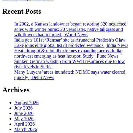
Recent Posts
In 2002, a Kansas landowner began restoring 320 neglected
acres with winter burns; 20 years later, native tallgrass and
wildflowers had returned | World News
India gets 101st ‘Ramsar’ site as Arunachal Pradesh’s Glaw
Lake joins elite global list of protected wetlands | India News
Heat, drought & rainfall extremes expanding across India;
northwest emerging as heat hotspot: Study | Pune News
Sunken German warship from WWII resurfaces due to low
river levels in Serbia
Many Lutyens’ areas inundated; NDMC says water cleared
quickly | Delhi News
Archives
August 2026
July 2026
June 2026
May 2026
April 2026
March 2026