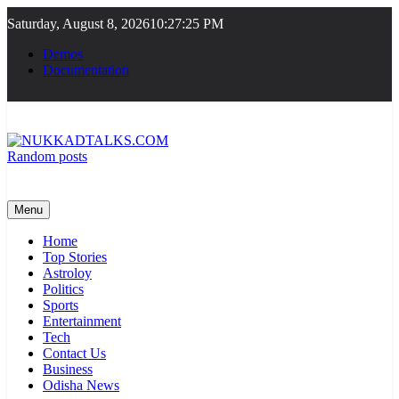
Skip
Saturday, August 8, 2026
10:27:25 PM
to
content
Demos
Documentation
Random posts
NUKKADTALKS.COM
Galiyon Ki Awaaz Sansad Tak
Menu
Home
Top Stories
Astroloy
Politics
Sports
Entertainment
Tech
Contact Us
Business
Odisha News