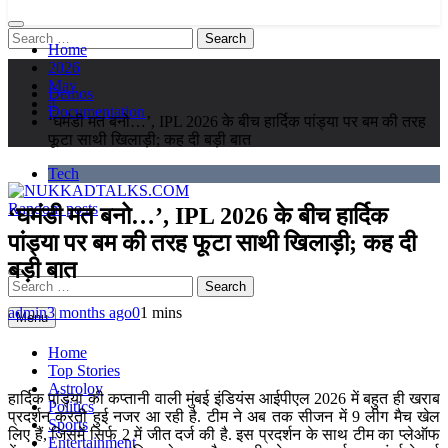
Search
Home
for:
2026
May
Demos
4
Documentation
‘घमंडी मत बनो…’, IPL 2026 के बीच हार्दिक पांड्या पर बम की तरह
फूटा साथी खिलाड़ी; कह दी बड़ी बात
Tech
Random posts
‘घमंडी मत बनो…’, IPL 2026 के बीच हार्दिक
NUKKADTALKS.COM
Galiyon Ki Awaaz Sansad Tak
पांड्या पर बम की तरह फूटा साथी खिलाड़ी; कह दी
बड़ी बात
Search
for:
admin
3 months ago
0
1 mins
Menu
Home
Top Stories
Astroloy
हार्दिक पांड्या की कप्तानी वाली मुंबई इंडियंस आईपीएल 2026 में बहुत ही खराब
Politics
प्रदर्शन करती हुई नजर आ रही है. टीम ने अब तक सीजन में 9 लीग मैच खेल
Sports
लिए हैं, जिसमें सिर्फ 2 में जीत दर्ज की है. इस प्रदर्शन के साथ टीम का प्लेऑफ
Entertainment