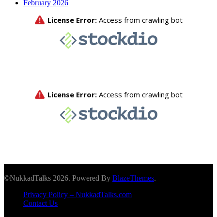
February 2026
©NukkadTalks 2026. Powered By
BlazeThemes
.
Privacy Policy – NukkadTalks.com
Contact Us