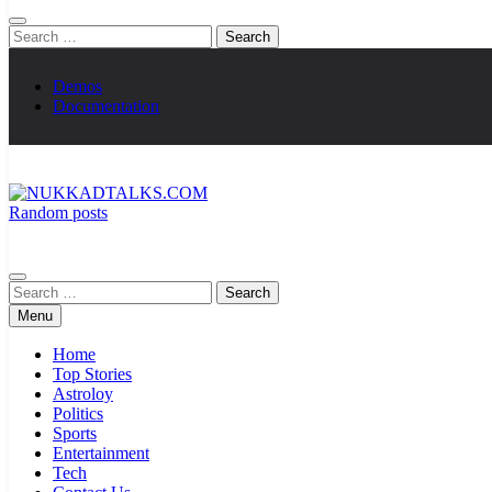
Search
for:
Demos
Documentation
Random posts
NUKKADTALKS.COM
Galiyon Ki Awaaz Sansad Tak
Search
for:
Menu
Home
Top Stories
Astroloy
Politics
Sports
Entertainment
Tech