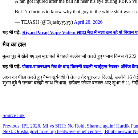
A fan got injured after the ball hit near his eye during PBKS v
But I’m furious to know why that guy in the white shirt was 
— TEJASH (@Tejashyyyyy)
April 28, 2026
यह भी पढ़ें-
Riyan Parag Vape Video: लाइव मैच में नशा कर रहे थे रियान पराग
मैच का हाल
मुल्लांपुर में खेले गए इस मुकाबले में पहले बल्लेबाजी करते हुए पंजाब किंग्स ने
यह भी पढ़ें-
पंजाब-राजस्थान मैच के बाद कितनी बदली प्वाइंट्स टेबल? ऑरेंज क
लक्ष्य का पीछा करते हुए वैभव सूर्यवंशी ने तेज तर्रार शुरुआत दिलाई, उन्होंने 16 
शुभम दुबे ने उनका बखूबी साथ निभाया, इम्पैक्ट प्लेयर बनकर आए शुभम ने 12 गेंदों
Source link
Post
Previous:
IPL 2026, MI vs SRH: No Rohit Sharma again! Hardik Pan
Next:
Odisha govt to set up heatwave relief centres | Bhubaneswar 
navigation