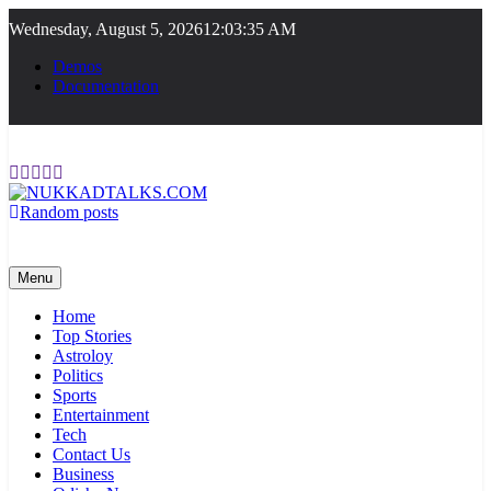
Skip
Wednesday, August 5, 2026
12:03:36 AM
to
content
Demos
Documentation
Random posts
NUKKADTALKS.COM
Galiyon Ki Awaaz Sansad Tak
Menu
Home
Top Stories
Astroloy
Politics
Sports
Entertainment
Tech
Contact Us
Business