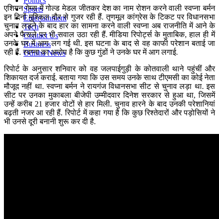
Politics
एशियन गेम्स में गोल्ड मेडल जीतकर देश का नाम रोशन करने वाली स्वप्ना बर्मन
Sports
इन दिनों मुश्किल दौर से गुजर रही हैं. तृणमूल कांग्रेस के टिकट पर विधानसभा
Entertainment
चुनाव लड़ने के बाद हार का सामना करने वाली स्वप्ना अब राजनीति में आने के
Tech
अपने फैसले पर भी सवाल उठा रही हैं. मीडिया रिपोर्ट्स के मुताबिक, हाल ही में
Contact Us
उनके घर में आग लग गई थी. इस घटना के बाद से वह काफी परेशान बताई जा
Business
रही हैं. स्वप्ना का आरोप है कि कुछ गुंडों ने उनके घर में आग लगाई.
Odisha News
रिपोर्ट के अनुसार शनिवार को वह जलपाईगुड़ी के कोतवाली थाने पहुंचीं और
शिकायत दर्ज कराई. बताया गया कि उस समय उनके साथ टीएमसी का कोई नेता
मौजूद नहीं था. स्वप्ना बर्मन ने रायगंज विधानसभा सीट से चुनाव लड़ा था. इस
सीट पर उनका मुकाबला बीजेपी उम्मीदवार दिनेश सरकार से हुआ था, जिसमें
उन्हें करीब 21 हजार वोटों से हार मिली. चुनाव हारने के बाद उनकी परेशानियां
बढ़ती नजर आ रही हैं. रिपोर्ट में कहा गया है कि कुछ रिश्तेदारों और पड़ोसियों ने
भी उनसे दूरी बनानी शुरू कर दी है.