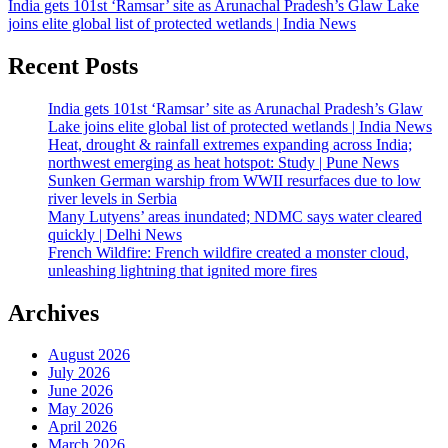
India gets 101st ‘Ramsar’ site as Arunachal Pradesh’s Glaw Lake
joins elite global list of protected wetlands | India News
Recent Posts
India gets 101st ‘Ramsar’ site as Arunachal Pradesh’s Glaw
Lake joins elite global list of protected wetlands | India News
Heat, drought & rainfall extremes expanding across India;
northwest emerging as heat hotspot: Study | Pune News
Sunken German warship from WWII resurfaces due to low
river levels in Serbia
Many Lutyens’ areas inundated; NDMC says water cleared
quickly | Delhi News
French Wildfire: French wildfire created a monster cloud,
unleashing lightning that ignited more fires
Archives
August 2026
July 2026
June 2026
May 2026
April 2026
March 2026