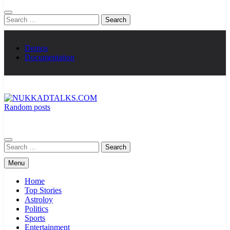
Search
for:
Demos
Documentation
Random posts
NUKKADTALKS.COM
Galiyon Ki Awaaz Sansad Tak
Search
for:
Menu
Home
Top Stories
Astroloy
Politics
Sports
Entertainment