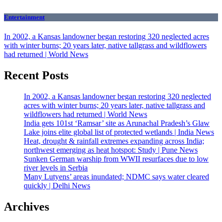
Entertainment
In 2002, a Kansas landowner began restoring 320 neglected acres
with winter burns; 20 years later, native tallgrass and wildflowers
had returned | World News
Recent Posts
In 2002, a Kansas landowner began restoring 320 neglected
acres with winter burns; 20 years later, native tallgrass and
wildflowers had returned | World News
India gets 101st ‘Ramsar’ site as Arunachal Pradesh’s Glaw
Lake joins elite global list of protected wetlands | India News
Heat, drought & rainfall extremes expanding across India;
northwest emerging as heat hotspot: Study | Pune News
Sunken German warship from WWII resurfaces due to low
river levels in Serbia
Many Lutyens’ areas inundated; NDMC says water cleared
quickly | Delhi News
Archives