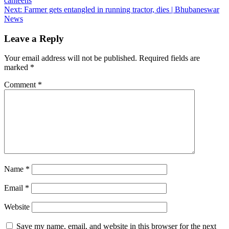
canteens
navigation
Next:
Farmer gets entangled in running tractor, dies | Bhubaneswar
News
Leave a Reply
Your email address will not be published.
Required fields are
marked
*
Comment
*
Name
*
Email
*
Website
Save my name, email, and website in this browser for the next