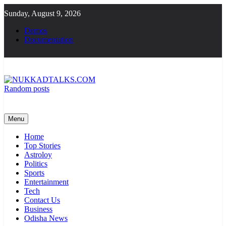
Skip
Sunday, August 9, 2026
to
content
Demos
Documentation
Random posts
NUKKADTALKS.COM
Galiyon Ki Awaaz Sansad Tak
Menu
Home
Top Stories
Astroloy
Politics
Sports
Entertainment
Tech
Contact Us
Business
Odisha News