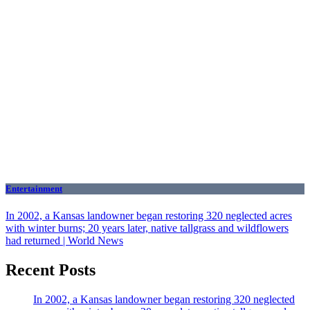
Entertainment
In 2002, a Kansas landowner began restoring 320 neglected acres
with winter burns; 20 years later, native tallgrass and wildflowers
had returned | World News
Recent Posts
In 2002, a Kansas landowner began restoring 320 neglected