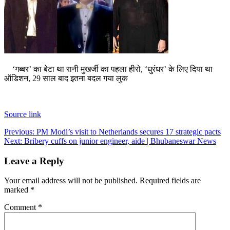
Tech
Contact Us
Business
Odisha News
‘गब्बर’ का बेटा था रानी मुखर्जी का पहला हीरो, ‘धुरंधर’ के लिए दिया था
ऑडिशन, 29 साल बाद इतना बदल गया लुक
Source link
Post
Previous:
PM Modi’s visit to Netherlands secures 17 strategic pacts
Next:
Bribery cuffs on junior engineer, aide | Bhubaneswar News
navigation
Leave a Reply
Your email address will not be published.
Required fields are
marked
*
Comment
*