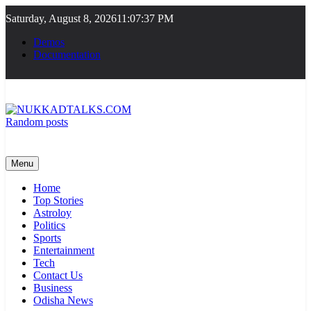
Skip
Saturday, August 8, 2026
11:07:37 PM
to
content
Demos
Documentation
Random posts
NUKKADTALKS.COM
Galiyon Ki Awaaz Sansad Tak
Menu
Home
Top Stories
Astroloy
Politics
Sports
Entertainment
Tech
Contact Us
Business
Odisha News