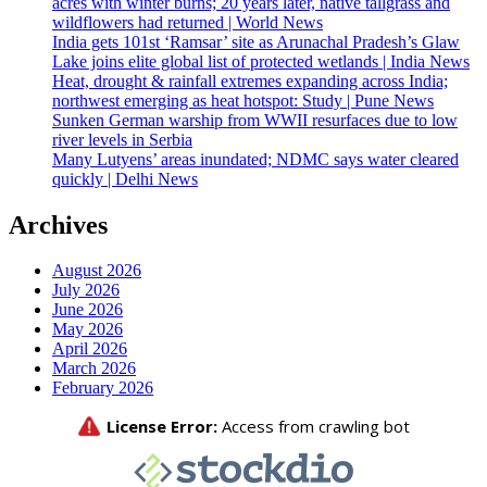
acres with winter burns; 20 years later, native tallgrass and
wildflowers had returned | World News
India gets 101st ‘Ramsar’ site as Arunachal Pradesh’s Glaw
Lake joins elite global list of protected wetlands | India News
Heat, drought & rainfall extremes expanding across India;
northwest emerging as heat hotspot: Study | Pune News
Sunken German warship from WWII resurfaces due to low
river levels in Serbia
Many Lutyens’ areas inundated; NDMC says water cleared
quickly | Delhi News
Archives
August 2026
July 2026
June 2026
May 2026
April 2026
March 2026
February 2026