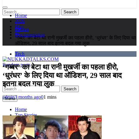
Search
Home
for:
2026
May
Demos
17
Documentation
‘गब्बर’ का बेटा था रानी मुखर्जी का पहला हीरो, ‘धुरंधर’ के लिए दिया था
ऑडिशन, 29 साल बाद इतना बदल गया लुक
Tech
Random posts
‘गब्बर’ का बेटा था रानी मुखर्जी का पहला हीरो,
NUKKADTALKS.COM
Galiyon Ki Awaaz Sansad Tak
‘धुरंधर’ के लिए दिया था ऑडिशन, 29 साल बाद
इतना बदल गया लुक
Search
for:
admin
3 months ago
0
1 mins
Menu
Home
Top Stories
Astroloy
Politics
Sports
Entertainment