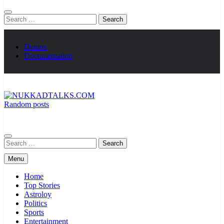
Search
for:
Demos
Documentation
Random posts
NUKKADTALKS.COM
Galiyon Ki Awaaz Sansad Tak
Search
for:
Menu
Home
Top Stories
Astroloy
Politics
Sports
Entertainment