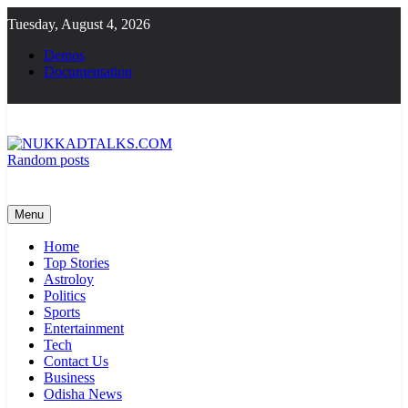
Skip
Tuesday, August 4, 2026
to
content
Demos
Documentation
Random posts
NUKKADTALKS.COM
Galiyon Ki Awaaz Sansad Tak
Menu
Home
Top Stories
Astroloy
Politics
Sports
Entertainment
Tech
Contact Us
Business
Odisha News