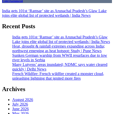
Entertainment
India gets 101st ‘Ramsar’ site as Arunachal Pradesh’s Glaw Lake
joins elite global list of protected wetlands | India News
Recent Posts
India gets 101st ‘Ramsar’ site as Arunachal Pradesh’s Glaw
Lake joins elite global list of protected wetlands | India News
Heat, drought & rainfall extremes expanding across India;
northwest emerging as heat hotspot: Study | Pune News
Sunken German warship from WWII resurfaces due to low
river levels in Serbia
Many Lutyens’ areas inundated; NDMC says water cleared
quickly | Delhi News
French Wildfire: French wildfire created a monster cloud,
unleashing lightning that ignited more fires
Archives
August 2026
July 2026
June 2026
May 2026