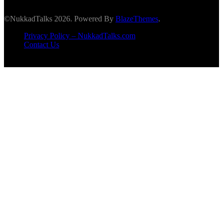
©NukkadTalks 2026. Powered By
BlazeThemes
.
Privacy Policy – NukkadTalks.com
Contact Us