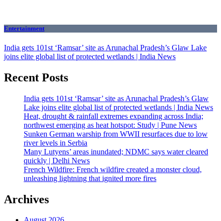
Entertainment
India gets 101st ‘Ramsar’ site as Arunachal Pradesh’s Glaw Lake
joins elite global list of protected wetlands | India News
Recent Posts
India gets 101st ‘Ramsar’ site as Arunachal Pradesh’s Glaw
Lake joins elite global list of protected wetlands | India News
Heat, drought & rainfall extremes expanding across India;
northwest emerging as heat hotspot: Study | Pune News
Sunken German warship from WWII resurfaces due to low
river levels in Serbia
Many Lutyens’ areas inundated; NDMC says water cleared
quickly | Delhi News
French Wildfire: French wildfire created a monster cloud,
unleashing lightning that ignited more fires
Archives
August 2026