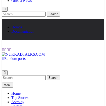
Odisha News
Search
for:
Demos
Documentation
Random posts
NUKKADTALKS.COM
Galiyon Ki Awaaz Sansad Tak
Search
for:
Menu
Home
Top Stories
Astroloy