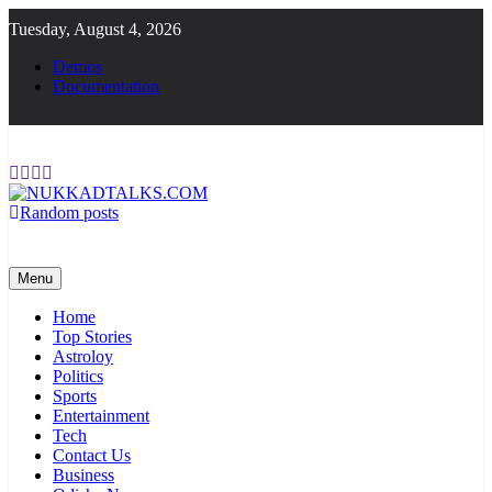
Skip
Tuesday, August 4, 2026
to
content
Demos
Documentation
Random posts
NUKKADTALKS.COM
Galiyon Ki Awaaz Sansad Tak
Menu
Home
Top Stories
Astroloy
Politics
Sports
Entertainment
Tech
Contact Us
Business