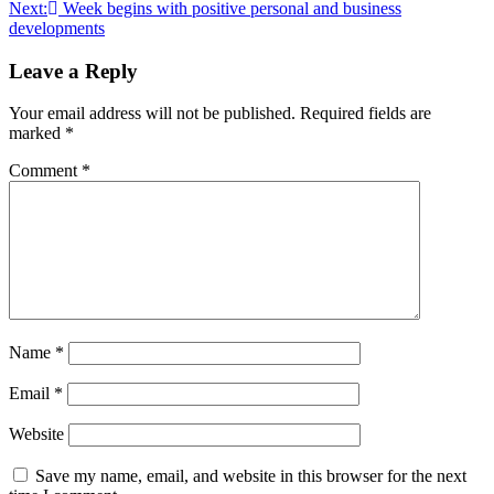
navigation
Next:
Week begins with positive personal and business
developments
Leave a Reply
Your email address will not be published.
Required fields are
marked
*
Comment
*
Name
*
Email
*
Website
Save my name, email, and website in this browser for the next