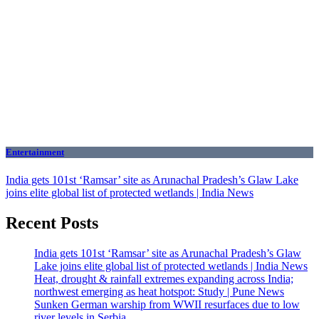
Entertainment
India gets 101st ‘Ramsar’ site as Arunachal Pradesh’s Glaw Lake
joins elite global list of protected wetlands | India News
Recent Posts
India gets 101st ‘Ramsar’ site as Arunachal Pradesh’s Glaw
Lake joins elite global list of protected wetlands | India News
Heat, drought & rainfall extremes expanding across India;
northwest emerging as heat hotspot: Study | Pune News
Sunken German warship from WWII resurfaces due to low
river levels in Serbia