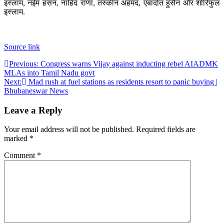
इस्लाम, नईम हसन, नाहिद राणा, तस्कीन अहमद, एबादोत हुसैन और शोरिफुल
इस्लाम.
Source link
Post
Previous:
Congress warns Vijay against inducting rebel AIADMK
MLAs into Tamil Nadu govt
navigation
Next:
Mad rush at fuel stations as residents resort to panic buying |
Bhubaneswar News
Leave a Reply
Your email address will not be published.
Required fields are
marked
*
Comment
*