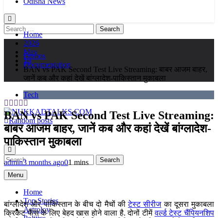
Odisha News
Search
Home
for:
2026
May
Demos
16
Documentation
BAN vs PAK Second Test Live Streaming: बाबर आजम बाहर,
जानें कब और कहां देखें बांग्लादेश-पाकिस्तान मुकाबला
Tech
BAN vs PAK Second Test Live Streaming:
Random posts
बाबर आजम बाहर, जानें कब और कहां देखें बांग्लादेश-
NUKKADTALKS.COM
Galiyon Ki Awaaz Sansad Tak
पाकिस्तान मुकाबला
Search
admin
3 months ago
0
1 mins
for:
Menu
Home
Top Stories
बांग्लादेश और पाकिस्तान के बीच दो मैचों की
टेस्ट सीरीज
का दूसरा मुकाबला
Astroloy
क्रिकेट फैंस के लिए बेहद खास होने वाला है. दोनों टीमें
वर्ल्ड टेस्ट चैंपियनशिप