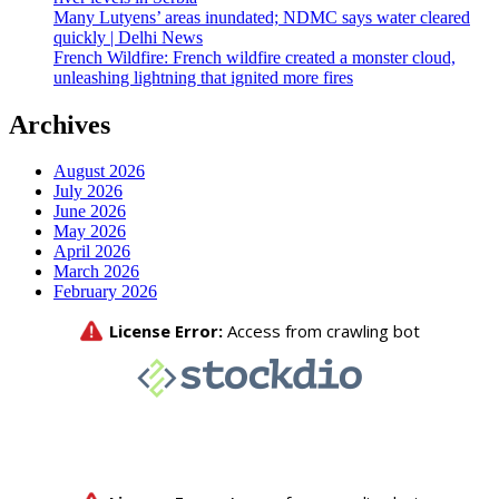
Many Lutyens’ areas inundated; NDMC says water cleared
quickly | Delhi News
French Wildfire: French wildfire created a monster cloud,
unleashing lightning that ignited more fires
Archives
August 2026
July 2026
June 2026
May 2026
April 2026
March 2026
February 2026