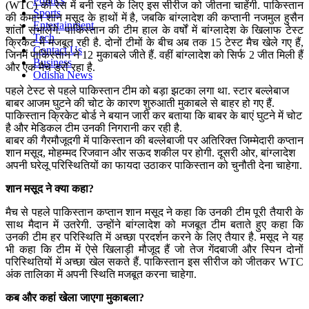
Politics
(WTC) की रेस में बनी रहने के लिए इस सीरीज को जीतना चाहेंगी. पाकिस्तान
Sports
की कमान शान मसूद के हाथों में है, जबकि बांग्लादेश की कप्तानी नजमुल हुसैन
Entertainment
शांतो संभालेंगे. पाकिस्तान की टीम हाल के वर्षों में बांग्लादेश के खिलाफ टेस्ट
Tech
क्रिकेट में मजबूत रही है. दोनों टीमों के बीच अब तक 15 टेस्ट मैच खेले गए हैं,
Contact Us
जिनमें पाकिस्तान ने 12 मुकाबले जीते हैं. वहीं बांग्लादेश को सिर्फ 2 जीत मिली हैं
Business
और एक मैच ड्रॉ रहा है.
Odisha News
पहले टेस्ट से पहले पाकिस्तान टीम को बड़ा झटका लगा था. स्टार बल्लेबाज
बाबर आजम घुटने की चोट के कारण शुरुआती मुकाबले से बाहर हो गए हैं.
पाकिस्तान क्रिकेट बोर्ड ने बयान जारी कर बताया कि बाबर के बाएं घुटने में चोट
है और मेडिकल टीम उनकी निगरानी कर रही है.
बाबर की गैरमौजूदगी में पाकिस्तान की बल्लेबाजी पर अतिरिक्त जिम्मेदारी कप्तान
शान मसूद, मोहम्मद रिजवान और सऊद शकील पर होगी. दूसरी ओर, बांग्लादेश
अपनी घरेलू परिस्थितियों का फायदा उठाकर पाकिस्तान को चुनौती देना चाहेगा.
शान मसूद ने क्या कहा?
मैच से पहले पाकिस्तान कप्तान शान मसूद ने कहा कि उनकी टीम पूरी तैयारी के
साथ मैदान में उतरेगी. उन्होंने बांग्लादेश को मजबूत टीम बताते हुए कहा कि
उनकी टीम हर परिस्थिति में अच्छा प्रदर्शन करने के लिए तैयार है. मसूद ने यह
भी कहा कि टीम में ऐसे खिलाड़ी मौजूद हैं जो तेज गेंदबाजी और स्पिन दोनों
परिस्थितियों में अच्छा खेल सकते हैं. पाकिस्तान इस सीरीज को जीतकर WTC
अंक तालिका में अपनी स्थिति मजबूत करना चाहेगा.
कब और कहां खेला जाएगा मुकाबला?