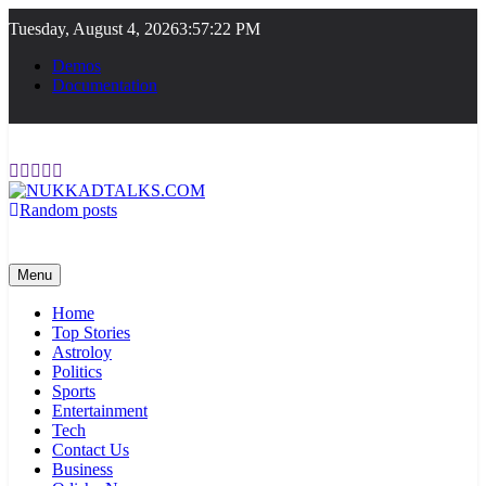
Skip
Tuesday, August 4, 2026
3:57:22 PM
to
content
Demos
Documentation
Random posts
NUKKADTALKS.COM
Galiyon Ki Awaaz Sansad Tak
Menu
Home
Top Stories
Astroloy
Politics
Sports
Entertainment
Tech
Contact Us
Business