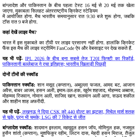
बांग्लादेश और पाकिस्तान के बीच पहला टेस्ट 16 मई से 20 मई तक खेला
जाएगा. मुकाबला सिलहट अंतरराष्ट्रीय क्रिकेट स्टेडियम
में आयोजित होगा. मैच भारतीय समयानुसार रात 9:30 बजे शुरू होगा, जबकि
टॉस रात 9 बजे होगा.
कहां देखें लाइव मैच?
भारत में इस मुकाबले का टीवी पर लाइव प्रसारण नहीं होगा. हालांकि क्रिकेट
फैंस इस मैच की लाइव स्ट्रीमिंग FanCode ऐप और वेबसाइट पर देख सकते हैं.
यह भी पढ़ें-
IPL 2026 के बीच बना सबसे तेज T20I फिफ्टी का रिकॉर्ड,
पाकिस्तानी बल्लेबाज ने रचा इतिहास; भारतीय खिलाड़ी पिछड़ी
दोनों टीमों की स्क्वॉड
पाकिस्तान स्क्वॉड:
शान मसूद (कप्तान), अब्दुल्ला फजल, आमद बट, आजान
अवैस, बाबर आजम, हसन अली, इमाम-उल-हक, खुर्रम शहजाद, मोहम्मद अब्बास,
मोहम्मद रिजवान, नोमान अली, साजिद खान, सलमान अली आगा, सऊद शकील
और शाहीन शाह अफरीदी.
यह भी पढ़ें-
लखनऊ ने दिया CSK को 440 वोल्ट का झटका, मिचेल मार्श शतक
से चूके, पूरन भी चमके; LSG की 7 विकेट से जीत
बांग्लादेश स्क्वॉड:
शादमान इस्लाम, महमूदुल हसन जॉय, मोमिनुल हक, नजमुल
हुसैन शांतो (कप्तान), मुशफिकुर रहीम, लिटन दास, मेहदी हसन मिराज, तैजुल