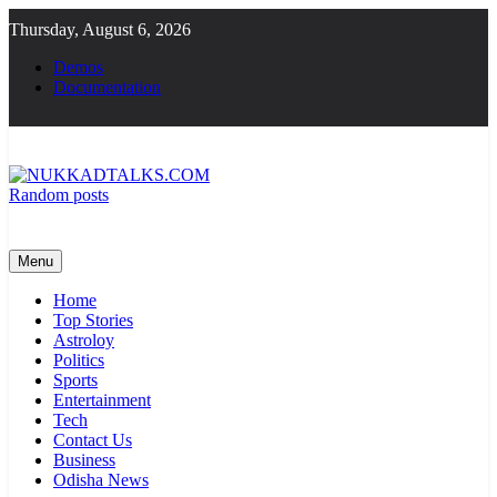
Skip
Thursday, August 6, 2026
to
content
Demos
Documentation
Random posts
NUKKADTALKS.COM
Galiyon Ki Awaaz Sansad Tak
Menu
Home
Top Stories
Astroloy
Politics
Sports
Entertainment
Tech
Contact Us
Business
Odisha News