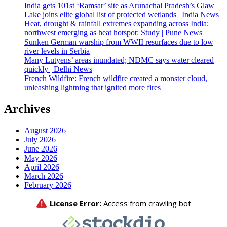
India gets 101st ‘Ramsar’ site as Arunachal Pradesh’s Glaw
Lake joins elite global list of protected wetlands | India News
Heat, drought & rainfall extremes expanding across India;
northwest emerging as heat hotspot: Study | Pune News
Sunken German warship from WWII resurfaces due to low
river levels in Serbia
Many Lutyens’ areas inundated; NDMC says water cleared
quickly | Delhi News
French Wildfire: French wildfire created a monster cloud,
unleashing lightning that ignited more fires
Archives
August 2026
July 2026
June 2026
May 2026
April 2026
March 2026
February 2026