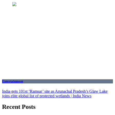
Entertainment
India gets 101st ‘Ramsar’ site as Arunachal Pradesh’s Glaw Lake
joins elite global list of protected wetlands | India News
Recent Posts