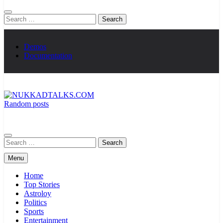
Search
for:
Demos
Documentation
Random posts
NUKKADTALKS.COM
Galiyon Ki Awaaz Sansad Tak
Search
for:
Menu
Home
Top Stories
Astroloy
Politics
Sports
Entertainment