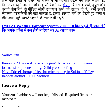
आने वाले हफ्ते में दिल्ली के मौसम में भी बदलाव देखने को मिल सकता है.
फिलहाल बढ़ते तापमान और लू को देखते हुए
मौसम
विभाग ने बच्चे, बुजुर्ग और
पुरानी बीमारियों से पीड़ित लोगों सावधान रहने की सलाह दी है. गर्मी इनकी
स्वास्थ्य परेशानियों को बढ़ा सकता है. इसके अलावा गर्मी को देखते हुए हल्के व
ढीले-ढाले सूती कपड़े पहनने की सलाह दी गई है.
IMD AI Weather Forecast System 2026: 10 दिन पहले ही जान लेंगे
कि आपके एरिया में कब होगी बारिश? यह AI आएगा काम
Source link
Post
Previous:
‘They will take out a gun’: Russia’s Lavrov warns
journalist on phone during Delhi press briefing
navigation
Next:
Diesel shortage hits chromite mining in Sukinda Valley,
impacts around 10,000 workers
Leave a Reply
Your email address will not be published.
Required fields are
marked
*