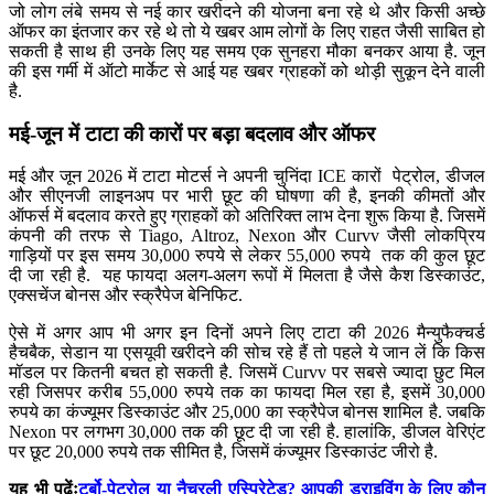
जो लोग लंबे समय से नई कार खरीदने की योजना बना रहे थे और किसी अच्छे
ऑफर का इंतजार कर रहे थे तो ये खबर आम लोगों के लिए राहत जैसी साबित हो
सकती है साथ ही उनके लिए यह समय एक सुनहरा मौका बनकर आया है. जून
की इस गर्मी में ऑटो मार्केट से आई यह खबर ग्राहकों को थोड़ी सुकून देने वाली
है.
मई-जून में टाटा की कारों पर बड़ा बदलाव और ऑफर
मई और जून 2026 में टाटा मोटर्स ने अपनी चुनिंदा ICE कारों पेट्रोल, डीजल
और सीएनजी लाइनअप पर भारी छूट की घोषणा की है, इनकी कीमतों और
ऑफर्स में बदलाव करते हुए ग्राहकों को अतिरिक्त लाभ देना शुरू किया है. जिसमें
कंपनी की तरफ से Tiago, Altroz, Nexon और Curvv जैसी लोकप्रिय
गाड़ियों पर इस समय 30,000 रुपये से लेकर 55,000 रुपये तक की कुल छूट
दी जा रही है. यह फायदा अलग-अलग रूपों में मिलता है जैसे कैश डिस्काउंट,
एक्सचेंज बोनस और स्क्रैपेज बेनिफिट.
ऐसे में अगर आप भी अगर इन दिनों अपने लिए टाटा की 2026 मैन्युफैक्चर्ड
हैचबैक, सेडान या एसयूवी खरीदने की सोच रहे हैं तो पहले ये जान लें कि किस
मॉडल पर कितनी बचत हो सकती है. जिसमें Curvv पर सबसे ज्यादा छुट मिल
रही जिसपर करीब 55,000 रुपये तक का फायदा मिल रहा है, इसमें 30,000
रुपये का कंज्यूमर डिस्काउंट और 25,000 का स्क्रैपेज बोनस शामिल है. जबकि
Nexon पर लगभग 30,000 तक की छूट दी जा रही है. हालांकि, डीजल वेरिएंट
पर छूट 20,000 रुपये तक सीमित है, जिसमें कंज्यूमर डिस्काउंट जीरो है.
यह भी पढ़ेंः
टर्बो-पेट्रोल या नैचुरली एस्पिरेटेड? आपकी ड्राइविंग के लिए कौन