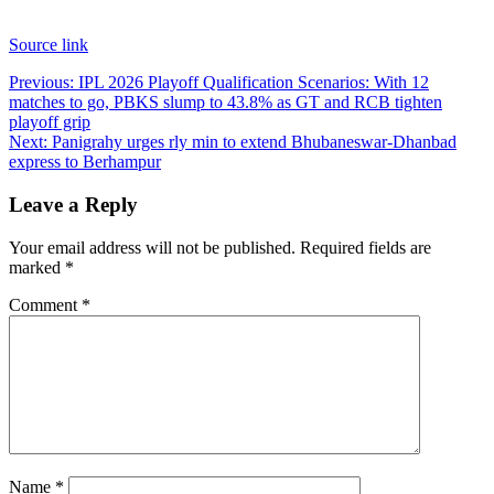
Source link
Post
Previous:
IPL 2026 Playoff Qualification Scenarios: With 12
matches to go, PBKS slump to 43.8% as GT and RCB tighten
navigation
playoff grip
Next:
Panigrahy urges rly min to extend Bhubaneswar-Dhanbad
express to Berhampur
Leave a Reply
Your email address will not be published.
Required fields are
marked
*
Comment
*
Name
*