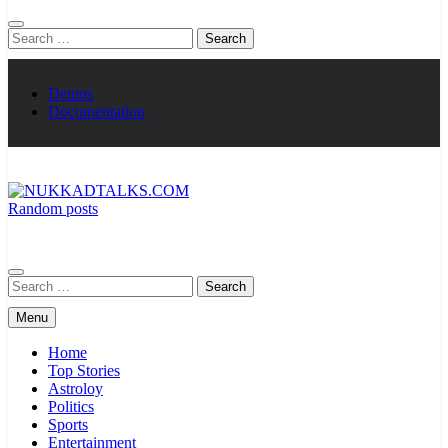
Search
for:
Demos
Documentation
Random posts
NUKKADTALKS.COM
Galiyon Ki Awaaz Sansad Tak
Search
for:
Menu
Home
Top Stories
Astroloy
Politics
Sports
Entertainment