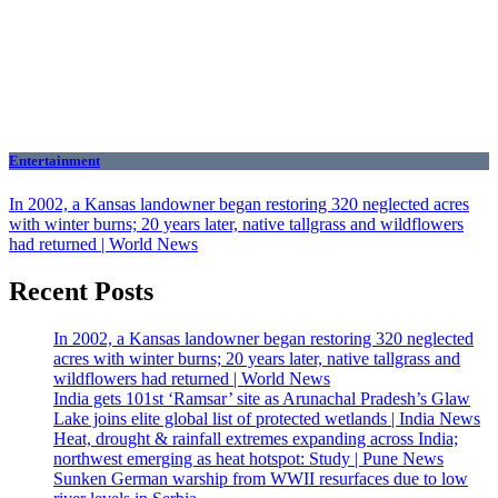
Entertainment
In 2002, a Kansas landowner began restoring 320 neglected acres
with winter burns; 20 years later, native tallgrass and wildflowers
had returned | World News
Recent Posts
In 2002, a Kansas landowner began restoring 320 neglected
acres with winter burns; 20 years later, native tallgrass and
wildflowers had returned | World News
India gets 101st ‘Ramsar’ site as Arunachal Pradesh’s Glaw
Lake joins elite global list of protected wetlands | India News
Heat, drought & rainfall extremes expanding across India;
northwest emerging as heat hotspot: Study | Pune News
Sunken German warship from WWII resurfaces due to low