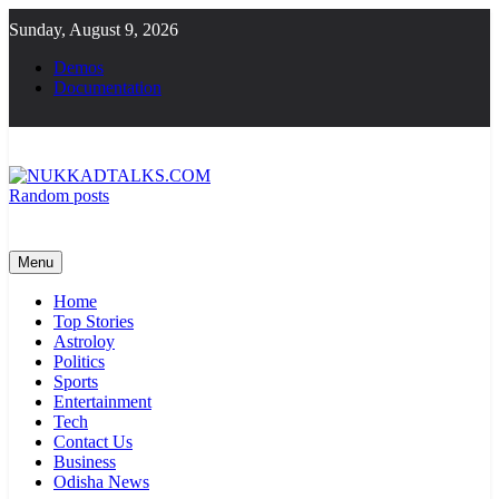
Skip
Sunday, August 9, 2026
to
content
Demos
Documentation
Random posts
NUKKADTALKS.COM
Galiyon Ki Awaaz Sansad Tak
Menu
Home
Top Stories
Astroloy
Politics
Sports
Entertainment
Tech
Contact Us
Business
Odisha News