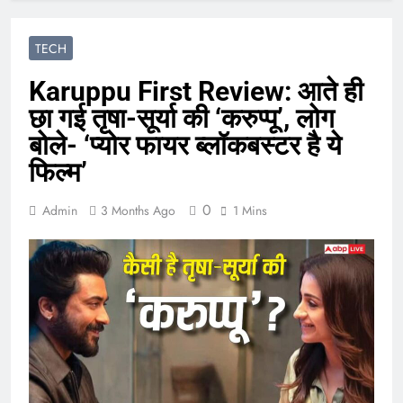
TECH
Karuppu First Review: आते ही
छा गई तृषा-सूर्या की ‘करुप्पू’, लोग
बोले- ‘प्योर फायर ब्लॉकबस्टर है ये
फिल्म’
0
Admin
3 Months Ago
1 Mins