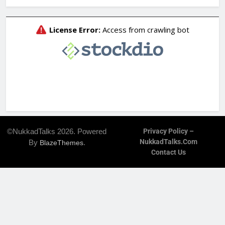
©NukkadTalks 2026. Powered
Privacy Policy –
NukkadTalks.com
By
.
BlazeThemes
Contact Us