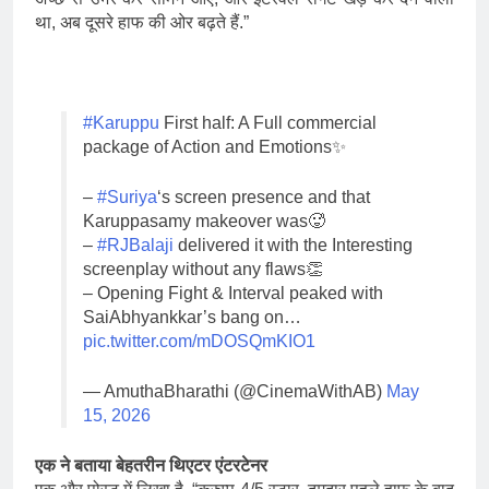
था, अब दूसरे हाफ की ओर बढ़ते हैं.”
#Karuppu
First half: A Full commercial
package of Action and Emotions✨
–
#Suriya
‘s screen presence and that
Karuppasamy makeover was🥵
–
#RJBalaji
delivered it with the Interesting
screenplay without any flaws👏
– Opening Fight & Interval peaked with
SaiAbhyankkar’s bang on…
pic.twitter.com/mDOSQmKIO1
— AmuthaBharathi (@CinemaWithAB)
May
15, 2026
एक ने बताया बेहतरीन थिएटर एंटरटेनर