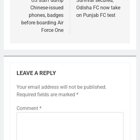
navigation
US staff dump
Survival secured,
Chinese-issued
Odisha FC now take
phones, badges
on Punjab FC test
before boarding Air
Force One
LEAVE A REPLY
Your email address will not be published.
Required fields are marked
*
Comment
*