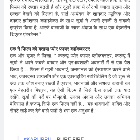
एक और पोस्ट में लिखा है, “करुप्पू 4/5 स्टार, दमदार पहले हाफ के बाद
फिल्म की रफ्तार बढ़ती है और दूसरे हाफ में और भी ज्यादा ड्रामा और
एक्शन देखने को मिलता है. साई अभ्यंकर के शानदार म्यूजिक और
दमदार इमोशनल क्लाइमेक्स के साथ सूर्या ने अपनी एनर्जी से सबको
इम्प्रेस किया है. आरजे बालाजी के खास अंदाज के साथ एक बेहतरीन
थिएटर एंटरटेनर.”
एक ने फिल्म को बताया प्योर फायर ब्लॉकबस्टर
एक और यूजर ने लिखा, “ करुप्पू प्योर फायर ब्लॉकबस्टर, करुप्पू में
सूर्या ने अपने सबसे दमदार और प्रभावशाली अवतारों में से एक पेश
किया है… फिल्म में गहरी भावनाएं, जनमानस को इंस्पायपर करने वाले
भाव, जबरदस्त डायलॉग और एक एक्साइटिंग स्टोरीटेलिंग है जो शुरू से
अंत तक जोश बनाए रखती है.एक्शन, भावनाओं और सशक्त कहानी का
एक बेहतरीन मिश्रण, यह ऐसी फिल्म है जिसे फैंस सालों तक याद
रखेंगे. सूर्या की पर्दे पर मौजूदगी, उनका अंदाज़ और उनका अभिनय
बेमिसाल है.करुप्पू सिर्फ एक फिल्म नहीं है… यह भावनाओं, शक्ति और
रोंगटे खड़े कर देने वाले पलों से भरा एक अनुभव है.”
#KARUPPU
= PURE FIRE