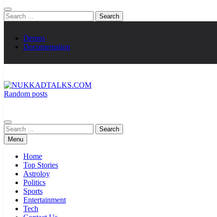
Search
for:
Demos
Documentation
Random posts
NUKKADTALKS.COM
Galiyon Ki Awaaz Sansad Tak
Search
for:
Menu
Home
Top Stories
Astroloy
Politics
Sports
Entertainment
Tech