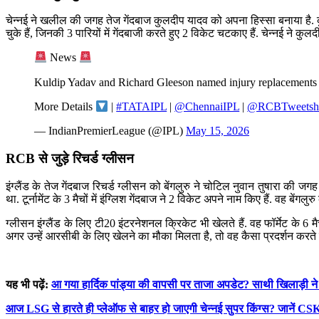
चेन्नई ने खलील की जगह तेज गेंदबाज कुलदीप यादव को अपना हिस्सा बनाया है. कुलद
चुके हैं, जिनकी 3 पारियों में गेंदबाजी करते हुए 2 विकेट चटकाए हैं. चेन्नई ने
News
Kuldip Yadav and Richard Gleeson named injury replacement
More Details
|
#TATAIPL
|
@ChennaiIPL
|
@RCBTweets
h
— IndianPremierLeague (@IPL)
May 15, 2026
RCB से जुड़े रिचर्ड ग्लीसन
इंग्लैंड के तेज गेंदबाज रिचर्ड ग्लीसन को बेंगलुरु ने चोटिल नुवान तुषारा की जगह
था. टूर्नामेंट के 3 मैचों में इंग्लिश गेंदबाज ने 2 विकेट अपने नाम किए हैं. वह बेंगलु
ग्लीसन इंग्लैंड के लिए टी20 इंटरनेशनल क्रिकेट भी खेलते हैं. वह फॉर्मेट के 6 
अगर उन्हें आरसीबी के लिए खेलने का मौका मिलता है, तो वह कैसा प्रदर्शन करते ह
यह भी पढ़ें:
आ गया हार्दिक पांड्या की वापसी पर ताजा अपडेट? साथी खिलाड़ी ने ब
आज LSG से हारते ही प्लेऑफ से बाहर हो जाएगी चेन्नई सुपर किंग्स? जानें CS