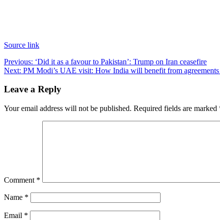
Source link
Post
Previous:
‘Did it as a favour to Pakistan’: Trump on Iran ceasefire
Next:
PM Modi’s UAE visit: How India will benefit from agreements 
navigation
Leave a Reply
Your email address will not be published.
Required fields are marked
Comment
*
Name
*
Email
*