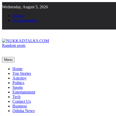
Skip
Wednesday, August 5, 2026
to
content
Demos
Documentation
Random posts
NUKKADTALKS.COM
Galiyon Ki Awaaz Sansad Tak
Menu
Home
Top Stories
Astroloy
Politics
Sports
Entertainment
Tech
Contact Us
Business
Odisha News