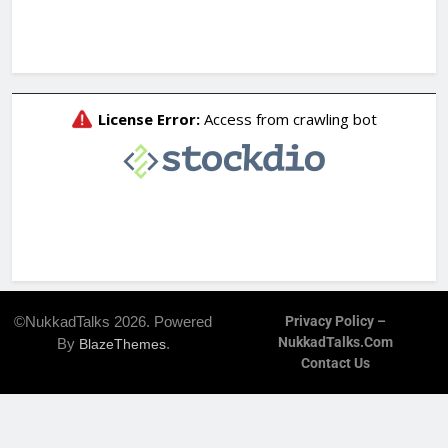
©NukkadTalks 2026. Powered
Privacy Policy –
NukkadTalks.com
By
.
BlazeThemes
Contact Us