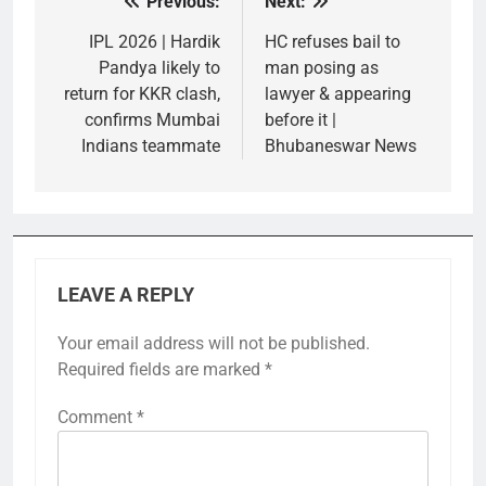
Previous:
Next:
Post
navigation
IPL 2026 | Hardik
HC refuses bail to
Pandya likely to
man posing as
return for KKR clash,
lawyer & appearing
confirms Mumbai
before it |
Indians teammate
Bhubaneswar News
LEAVE A REPLY
Your email address will not be published.
Required fields are marked
*
Comment
*