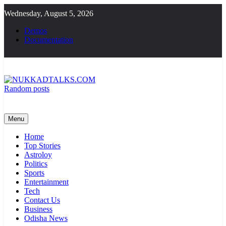
Skip
Wednesday, August 5, 2026
to
content
Demos
Documentation
Random posts
NUKKADTALKS.COM
Galiyon Ki Awaaz Sansad Tak
Menu
Home
Top Stories
Astroloy
Politics
Sports
Entertainment
Tech
Contact Us
Business
Odisha News