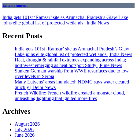
Entertainment
India gets 101st ‘Ramsar’ site as Arunachal Pradesh’s Glaw Lake
joins elite global list of protected wetlands | India News
Recent Posts
India gets 101st ‘Ramsar’ site as Arunachal Pradesh’s Glaw
Lake joins elite global list of protected wetlands | India News
Heat, drought & rainfall extremes expanding across India;
northwest emerging as heat hotspot: Study | Pune News
Sunken German warship from WWII resurfaces due to low
river levels in Serbia
Many Lutyens’ areas inundated; NDMC says water cleared
quickly | Delhi News
French Wildfire: French wildfire created a monster cloud,
unleashing lightning that ignited more fires
Archives
August 2026
July 2026
June 2026