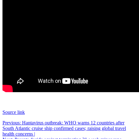
Source link
Post
Previous:
Hantavirus outbreak: WHO warns 12 countries after
South Atlantic cruise ship confirmed cases; raising global travel
navigation
health concerns |