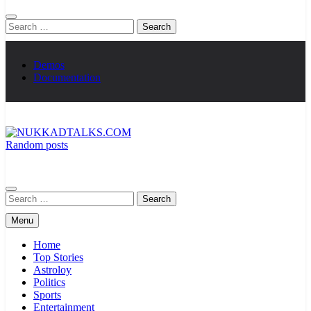
Search
for:
Demos
Documentation
Random posts
NUKKADTALKS.COM
Galiyon Ki Awaaz Sansad Tak
Search
for:
Menu
Home
Top Stories
Astroloy
Politics
Sports
Entertainment