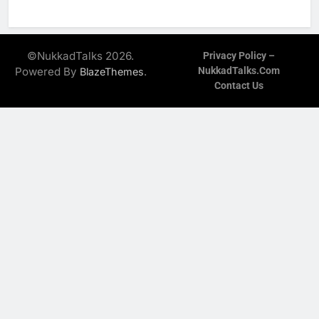
©NukkadTalks 2026.
Privacy Policy –
Powered By
.
NukkadTalks.com
BlazeThemes
Contact Us