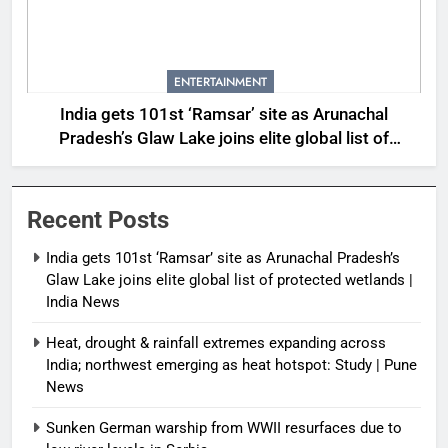
ENTERTAINMENT
India gets 101st ‘Ramsar’ site as Arunachal
Pradesh’s Glaw Lake joins elite global list of
protected wetlands | India News
Recent Posts
India gets 101st ‘Ramsar’ site as Arunachal Pradesh’s
Glaw Lake joins elite global list of protected wetlands |
India News
Heat, drought & rainfall extremes expanding across
India; northwest emerging as heat hotspot: Study | Pune
News
Sunken German warship from WWII resurfaces due to