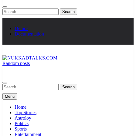
Search
for:
Demos
Documentation
Random posts
NUKKADTALKS.COM
Galiyon Ki Awaaz Sansad Tak
Search
for:
Menu
Home
Top Stories
Astroloy
Politics
Sports
Entertainment