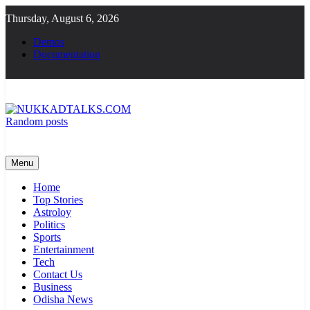
Skip
Thursday, August 6, 2026
to
content
Demos
Documentation
Random posts
NUKKADTALKS.COM
Galiyon Ki Awaaz Sansad Tak
Menu
Home
Top Stories
Astroloy
Politics
Sports
Entertainment
Tech
Contact Us
Business
Odisha News