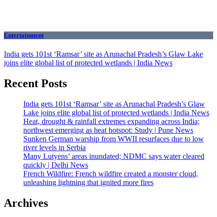
Entertainment
India gets 101st ‘Ramsar’ site as Arunachal Pradesh’s Glaw Lake
joins elite global list of protected wetlands | India News
Recent Posts
India gets 101st ‘Ramsar’ site as Arunachal Pradesh’s Glaw
Lake joins elite global list of protected wetlands | India News
Heat, drought & rainfall extremes expanding across India;
northwest emerging as heat hotspot: Study | Pune News
Sunken German warship from WWII resurfaces due to low
river levels in Serbia
Many Lutyens’ areas inundated; NDMC says water cleared
quickly | Delhi News
French Wildfire: French wildfire created a monster cloud,
unleashing lightning that ignited more fires
Archives