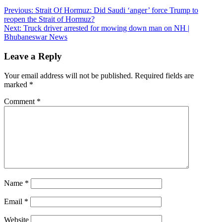
Post
Previous:
Strait Of Hormuz: Did Saudi ‘anger’ force Trump to
reopen the Strait of Hormuz?
navigation
Next:
Truck driver arrested for mowing down man on NH |
Bhubaneswar News
Leave a Reply
Your email address will not be published.
Required fields are
marked
*
Comment
*
Name
*
Email
*
Website