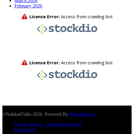
March 2026
February 2026
©NukkadTalks 2026. Powered By
BlazeThemes
.
Privacy Policy – NukkadTalks.com
Contact Us