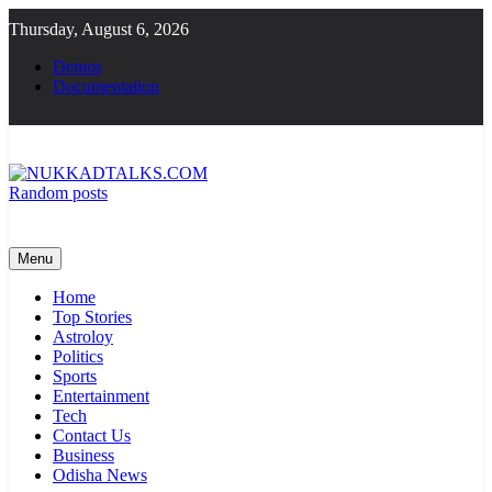
Skip
Thursday, August 6, 2026
to
content
Demos
Documentation
Random posts
NUKKADTALKS.COM
Galiyon Ki Awaaz Sansad Tak
Menu
Home
Top Stories
Astroloy
Politics
Sports
Entertainment
Tech
Contact Us
Business
Odisha News