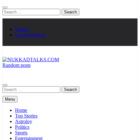
Search
for:
Demos
Documentation
Random posts
NUKKADTALKS.COM
Galiyon Ki Awaaz Sansad Tak
Search
for:
Menu
Home
Top Stories
Astroloy
Politics
Sports
Entertainment