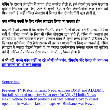
गेमिंग के दौरान लैपटॉप में ज्यादा हीट जनरेट होती है. इसे देखते हुए इनमें एडवांस
कूलिंग सिस्टम यूज किए जाते हैं. इनमें ट्रिपल फैन टेक्नोलॉजी तक देखने को
मिल जाती है, वहीं नॉर्मल लैपटॉप में सिंगल फैन टेक्नोलॉजी यूज होती है.
क्या नॉर्मल कामों के लिए गेमिंग लैपटॉप लिया जा सकता है?
कई लोगों को लगता है कि गेमिंग लैपटॉप केवल गेमर्स ही खरीदते हैं. असल में ऐसा
नहीं है. नॉर्मल कामों के लिए भी गेमिंग लैपटॉप यूज होते हैं. गेमिंग के अलावा इन
लैपटॉप पर मल्टीटास्किंग करना आसान होता है. इसी तरह वीडियो एडिटिंग और
डिजाइन प्रोजेक्ट जैसे हैवी टास्क भी इस पर आसानी से किए जा सकते हैं. गेमिंग
लैपटॉप में ज्यादा पोर्ट्स मिलते हैं, जो ज्यादा एक्सेसरीज कनेक्ट करने की सुविधा
देते हैं. नॉर्मल लैपटॉप पर ऐसा करना काफी मुश्किल होता है.
ये भी पढ़ें-
पतले फोन नहीं आ रहे लोगों को पसंद, सैमसंग और ऐप्पल के बाद अब
इस कंपनी को भी लगा झटका
Source link
Post
Previous:
TVK storms Tamil Nadu, eclipses DMK and AIADMK
but falls short of majority: What next for Vijay? | India News
navigation
Next:
Adhere to safety protocols or face action: Govt to vessel
operators in wake of Jabalpur capsize | Bhubaneswar News