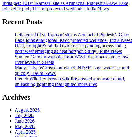
India gets 101st ‘Ramsar’ site as Arunachal Pradesh’s Glaw Lake
joins elite global list of protected wetlands | India News
Recent Posts
India gets 101st ‘Ramsar’ site as Arunachal Pradesh’s Glaw
Lake joins elite global list of protected wetlands | India News
Heat, drought & rainfall extremes expanding across India;
northwest emerging as heat hotspot: Study | Pune News
Sunken German warship from WWII resurfaces due to low
river levels in Serbia
Many Lutyens’ areas inundated; NDMC says water cleared
quickly | Delhi News
French Wildfire: French wildfire created a monster cloud,
unleashing lightning that ignited more fires
Archives
August 2026
July 2026
June 2026
May 2026
April 2026