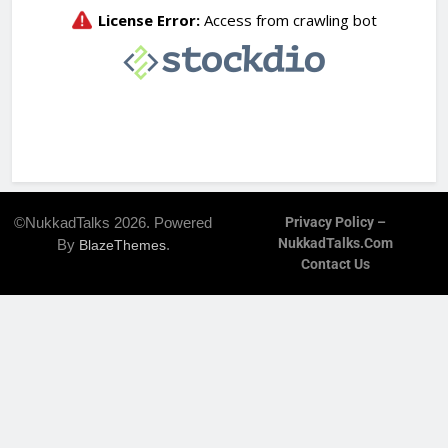
©NukkadTalks 2026. Powered
Privacy Policy –
NukkadTalks.com
By
.
BlazeThemes
Contact Us