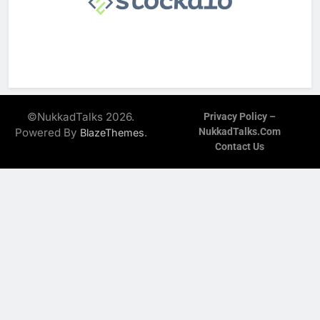
©NukkadTalks 2026.
Privacy Policy –
Powered By
.
NukkadTalks.com
BlazeThemes
Contact Us