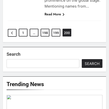
prominence on the global stage.
Mentioning names from…
Read More
1
…
198
199
200
Search
SEARCH
Trending News